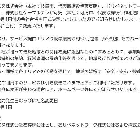
エヌ株式会社（本社：岐阜市、代表取締役伊藤英明）、おりべネットワ
）、株式会社ケーブルテレビ可児（本社：可児市、代表取締役伊神和浩
年10月1日付の会社合併を正式決定いたしましたのでお知らせいたします
0月1日付）に変更いたします。
より、サービス提供エリアは岐阜県内の約50万世帯（55%超）をカバー
者となります。
３社が培ってきた地域との関係を更に強固なものにするとともに、事業
通機能の集約、経営資源の最適化等を通じて、地域及びお客様によりご
図ってまいります。
前と同様に各エリアでの活動を通じて、地域の皆様に「安全・安心・快
在ご利用中のサービスは引き続きこれまでどおりご利用いただけます。
内容に変更が生じる場合には、ホームページ等にてお知らせいたします
効力発生日ならびに社名変更日
0月1日
式
エヌ株式会社を存続会社とし、おりべネットワーク株式会社および株式