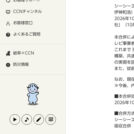
お客様サポート
シーシー
CCNチャンネル
伊神和浩
2026
お客様窓口
社」（1
よくあるご質問
本合併に
レビ事業
これまで
岐阜×CCN
構築、共
の実現を
防災情報
また、従
なお、現
※今後、
■本合併
2026年1
■合併方
シーシー
吸収合併