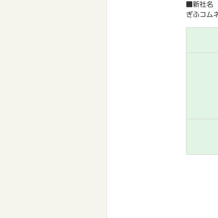
■新社名
ぎふコム