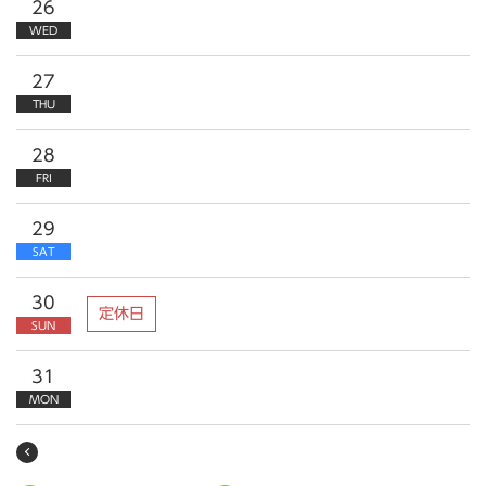
26
WED
27
THU
28
FRI
29
SAT
30
定休日
SUN
31
MON