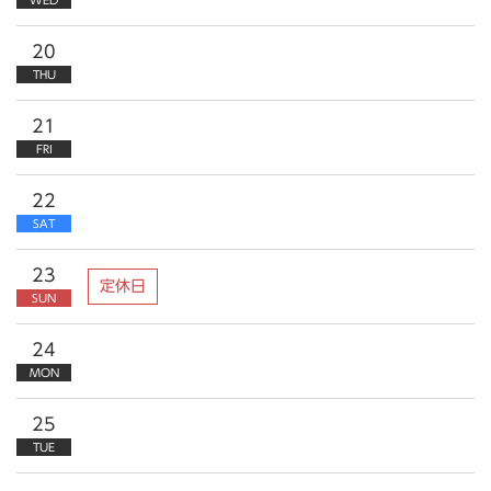
20
THU
21
FRI
22
SAT
23
定休日
SUN
24
MON
25
TUE