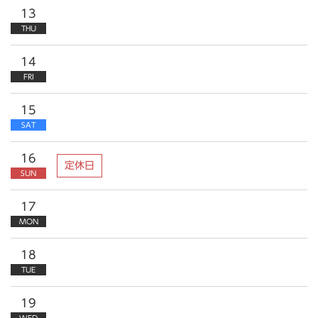
13
THU
14
FRI
15
SAT
16
定休日
SUN
17
MON
18
TUE
19
WED