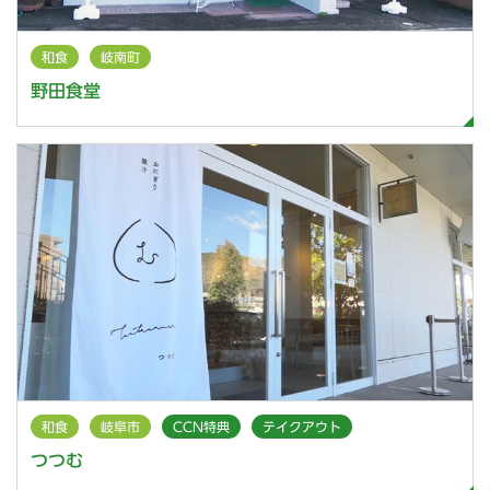
和食
岐南町
野田食堂
和食
岐阜市
CCN特典
テイクアウト
つつむ