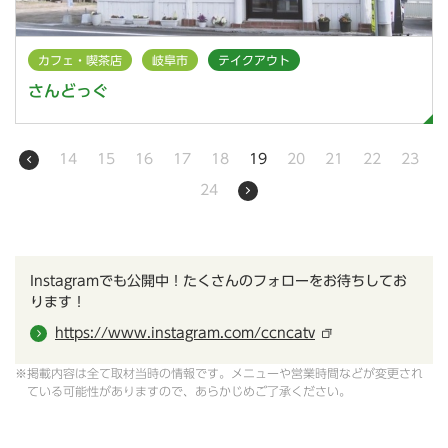
カフェ・喫茶店
岐阜市
テイクアウト
さんどっぐ
14
15
16
17
18
19
20
21
22
23
24
Instagramでも公開中！たくさんのフォローをお待ちしてお
ります！
https://www.instagram.com/ccncatv
※掲載内容は全て取材当時の情報です。メニューや営業時間などが変更され
ている可能性がありますので、あらかじめご了承ください。