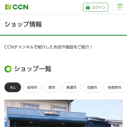
ログイン
ショップ情報
CCNチャンネルで紹介したお店や施設をご紹介！
ショップ一覧
ALL
岐阜市
関市
美濃市
羽島市
各務原市