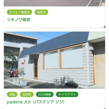
カフェ・喫茶店
岐阜市
ツキノワ喫茶
洋食
北方町
CCN特典
テイクアウト
pasteria JIJI（パステリア ジジ）