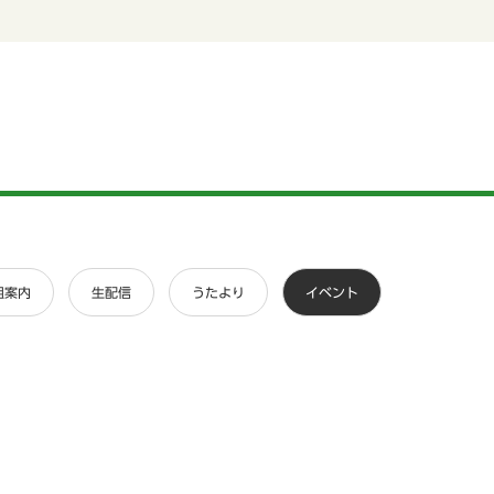
組案内
生配信
うたより
イベント