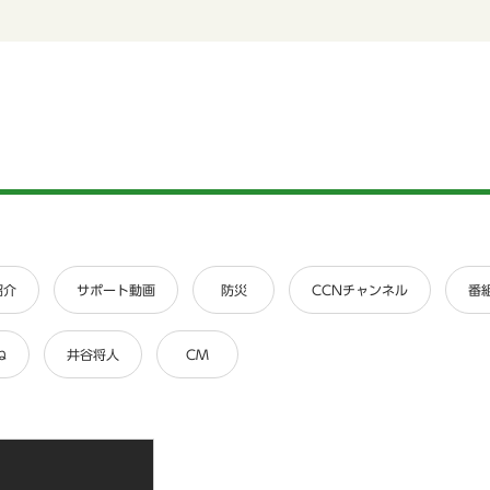
紹介
サポート動画
防災
CCNチャンネル
番
ね
井谷将人
CM