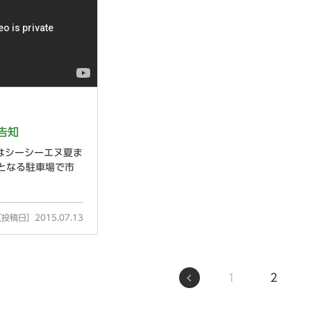
告知
）はシーシーエヌ夏ま
となる駐車場で市
。
稿日］2015.07.13
1
2