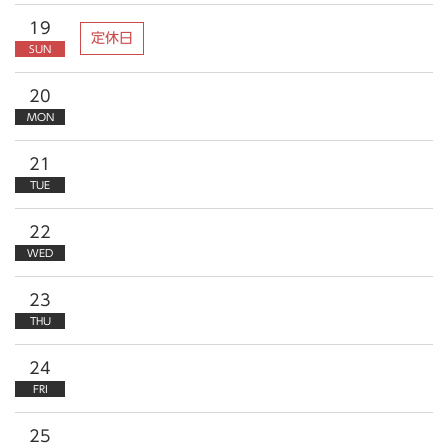
19
定休日
SUN
20
MON
21
TUE
22
WED
23
THU
24
FRI
25