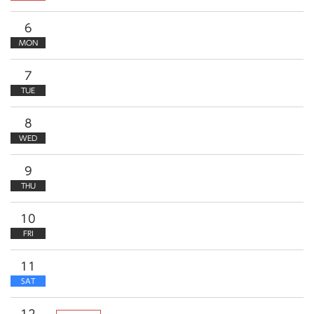
6
MON
7
TUE
8
WED
9
THU
10
FRI
11
SAT