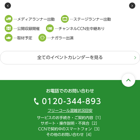
…メディアランナー出動
…ステージランナー出動
…公開収録開催
…チャンネルCCN生中継あり
…取材予定
…ナガラー出演
全てのイベントカレンダーを見る
お電話でのお問い合わせ
0120-344-893
フリーコール混雑状況目安
サービスのお手続き・ご契約内容［1］
サポート・操作説明・不具合［2］
CCNで契約中のスマートフォン［3］
その他のお問い合わせ［4］