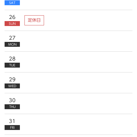
SAT
26
定休日
SUN
27
MON
28
TUE
29
WED
30
THU
31
FRI