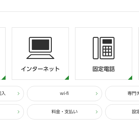
インターネット
固定電話
加入
wi-fi
専門
料金・支払い
設