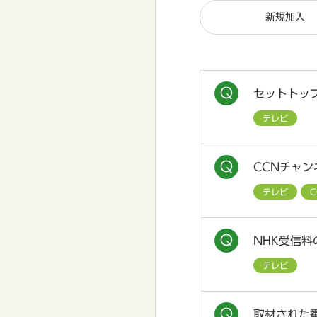
新規加入
セットトッ
テレビ
CCNチャ
テレビ
NHK受信
テレビ
取材された