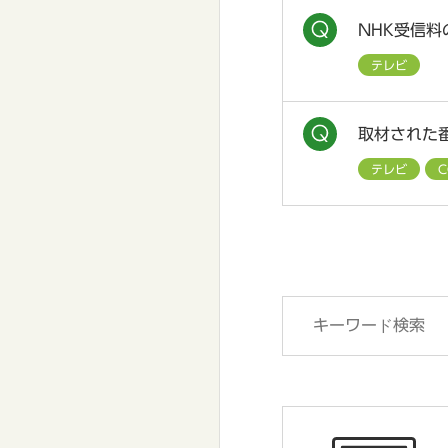
NHK受信
テレビ
取材された
テレビ