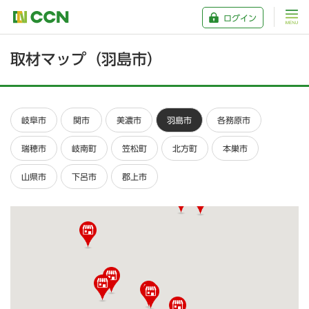
ログイン
取材マップ（羽島市）
岐阜市
関市
美濃市
羽島市
各務原市
瑞穂市
岐南町
笠松町
北方町
本巣市
山県市
下呂市
郡上市