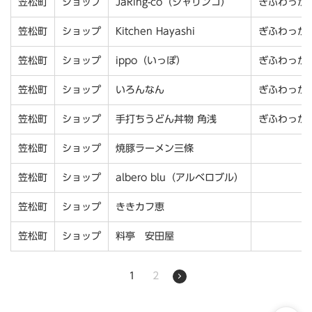
笠松町
ショップ
JaRing-co（ジャリンコ）
ぎふわっか
笠松町
ショップ
Kitchen Hayashi
ぎふわっか
笠松町
ショップ
ippo（いっぽ）
ぎふわっか
笠松町
ショップ
いろんなん
ぎふわっか
笠松町
ショップ
手打ちうどん丼物 角浅
ぎふわっか
笠松町
ショップ
焼豚ラーメン三條
笠松町
ショップ
albero blu（アルベロブル）
笠松町
ショップ
ききカフ恵
笠松町
ショップ
料亭 安田屋
1
2