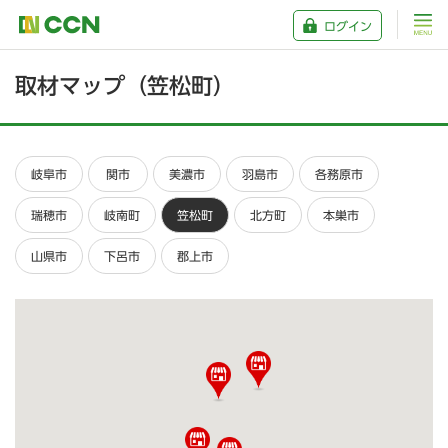
ログイン
取材マップ（笠松町）
岐阜市
関市
美濃市
羽島市
各務原市
瑞穂市
岐南町
笠松町
北方町
本巣市
山県市
下呂市
郡上市