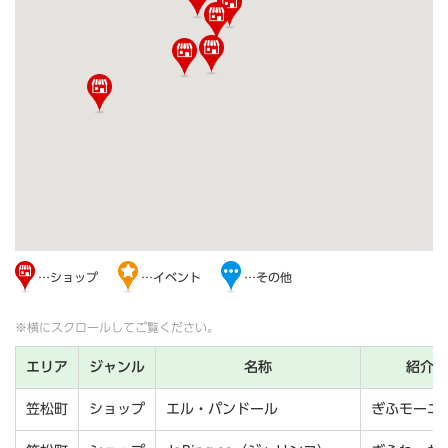
…ショップ
…イベント
…その他
※横にスクロールしてご覧ください。
エリア
ジャンル
名称
紹介番
笠松町
ショップ
エル・パンドール
ぎふモーニ