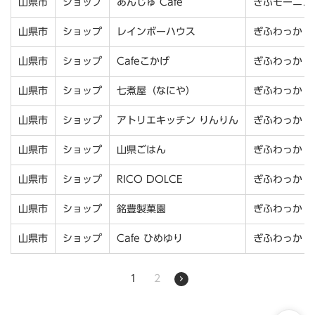
山県市
ショップ
あんじゅ Cafe
ぎふモーニン
山県市
ショップ
レインボーハウス
ぎふわっか
山県市
ショップ
Cafeこかげ
ぎふわっか
山県市
ショップ
七煮屋（なにや）
ぎふわっか
山県市
ショップ
アトリエキッチン りんりん
ぎふわっか
山県市
ショップ
山県ごはん
ぎふわっか
山県市
ショップ
RICO DOLCE
ぎふわっか
山県市
ショップ
銘豊製菓園
ぎふわっか
山県市
ショップ
Cafe ひめゆり
ぎふわっか
1
2