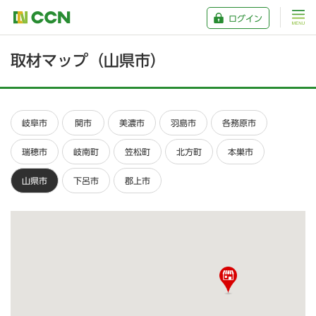
ログイン
取材マップ（山県市）
岐阜市
関市
美濃市
羽島市
各務原市
瑞穂市
岐南町
笠松町
北方町
本巣市
山県市
下呂市
郡上市