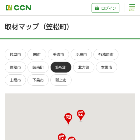
ログイン
取材マップ（笠松町）
岐阜市
関市
美濃市
羽島市
各務原市
瑞穂市
岐南町
笠松町
北方町
本巣市
山県市
下呂市
郡上市