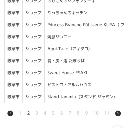
岐阜市
ショップ
のむさんのシフォンケーキ
岐阜市
ショップ
やっちゃんのキッチン
岐阜市
ショップ
Princess Branche Pâtisserie K
岐阜市
ショップ
焼豚ジョニー
岐阜市
ショップ
Aqui Taco（アキタコ）
岐阜市
ショップ
肴・炭・酒 たまりば
岐阜市
ショップ
Sweet House ESAKI
岐阜市
ショップ
ビストロ・アルムハウス
岐阜市
ショップ
Stand Jammin（スタンド ジャミン）
1
2
3
4
5
6
7
8
9
10
11