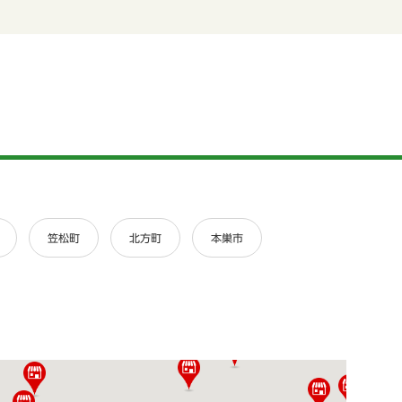
笠松町
北方町
本巣市