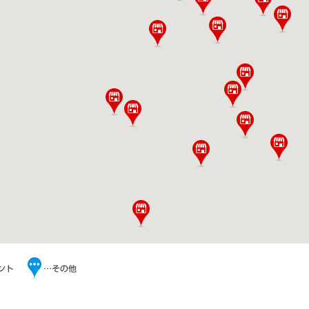
ント
…その他