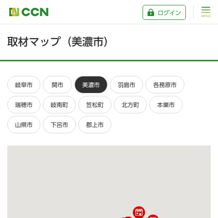
ログイン
取材マップ（美濃市）
岐阜市
関市
美濃市
羽島市
各務原市
瑞穂市
岐南町
笠松町
北方町
本巣市
山県市
下呂市
郡上市