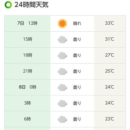
24時間天気
7日
12時
33℃
晴れ
15時
31℃
曇り
18時
27℃
曇り
21時
25℃
曇り
8日
0時
24℃
曇り
3時
24℃
曇り
6時
23℃
曇り