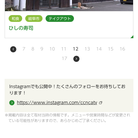
和食
岐阜市
テイクアウト
ひしの寿司
7
8
9
10
11
12
13
14
15
16
17
Instagramでも公開中！たくさんのフォローをお待ちしてお
ります！
https://www.instagram.com/ccncatv
※掲載内容は全て取材当時の情報です。メニューや営業時間などが変更され
ている可能性がありますので、あらかじめご了承ください。