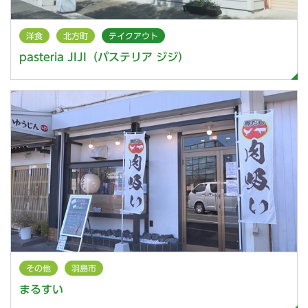
洋食
北方町
テイクアウト
pasteria JIJI（パステリア ジジ）
その他
羽島市
まるすい