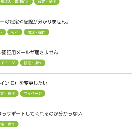
新規加入・追加加入
設定・操作
ーターの設定や配線が分かりません。
ト
wi-fi
設定・操作
の認証用メールが届きません
マイページ
設定・操作
グインID）を変更したい
設定・操作
マイページ
ならサポートしてくれるのか分からない
設定・操作