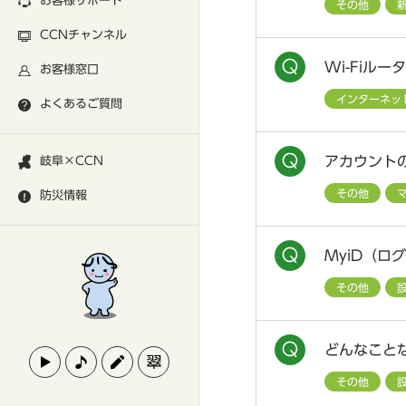
お客様サポート
その他
CCNチャンネル
Wi-Fiル
お客様窓口
インターネッ
よくあるご質問
アカウント
岐阜×CCN
その他
防災情報
MyiD（ロ
その他
どんなこと
その他