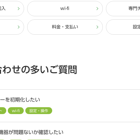
加入
wi-fi
専門
料金・支払い
設
合わせの多いご質問
ーターを初期化したい
ト
wi-fi
設定・操作
信機器が問題ないか確認したい