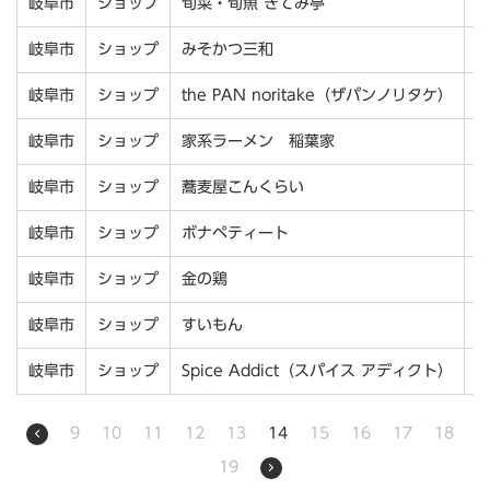
岐阜市
ショップ
旬菜・旬魚 きてみ亭
岐阜市
ショップ
みそかつ三和
岐阜市
ショップ
the PAN noritake（ザパンノリタケ）
岐阜市
ショップ
家系ラーメン 稲葉家
岐阜市
ショップ
蕎麦屋こんくらい
岐阜市
ショップ
ボナペティート
岐阜市
ショップ
金の鶏
岐阜市
ショップ
すいもん
岐阜市
ショップ
Spice Addict（スパイス アディクト）
9
10
11
12
13
14
15
16
17
18
19