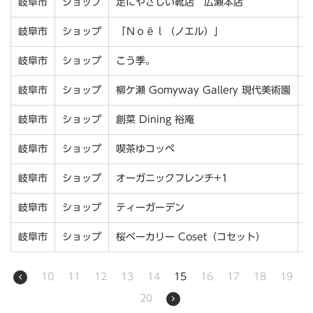
岐阜市
ショップ
足にやさしい靴店 広瀬本店
岐阜市
ショップ
「Ｎｏёｌ（ノエル）」
岐阜市
ショップ
こう季。
岐阜市
ショップ
柳ケ瀬 Gomyway Gallery 現代美術園
岐阜市
ショップ
創菜 Dining 裕庵
岐阜市
ショップ
喫茶ゆコッペ
岐阜市
ショップ
オーガニックフレンチ+1
岐阜市
ショップ
ティーガーデン
岐阜市
ショップ
桜ベーカリー Coset（コセット）
10
11
12
13
14
15
16
17
18
19
20