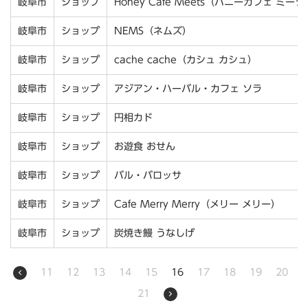
岐阜市
ショップ
Honey Cafe Meets（ハニーカフェ ミーツ
岐阜市
ショップ
NEMS（ネムズ）
岐阜市
ショップ
cache cache（カシュ カシュ）
岐阜市
ショップ
アジアン・ハーバル・カフェ ソラ
岐阜市
ショップ
円相カド
岐阜市
ショップ
お遊食 おせん
岐阜市
ショップ
バル・バロッサ
岐阜市
ショップ
Cafe Merry Merry（メリー メリー）
岐阜市
ショップ
炭焼き鰻 うなしげ
11
12
13
14
15
16
17
18
19
20
21