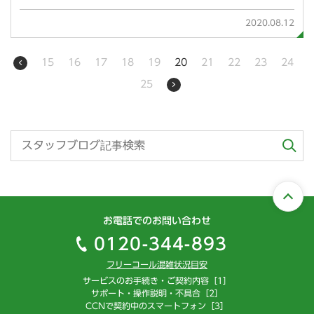
2020.08.12
15
16
17
18
19
20
21
22
23
24
25
お電話でのお問い合わせ
0120-344-893
フリーコール混雑状況目安
サービスのお手続き・ご契約内容［1］
サポート・操作説明・不具合［2］
CCNで契約中のスマートフォン［3］