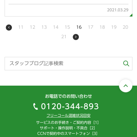
2021.03.29
11
12
13
14
15
16
17
18
19
20
21
お電話でのお問い合わせ
0120-344-893
フリーコール混雑状況目安
サービスのお手続き・ご契約内容［1］
サポート・操作説明・不具合［2］
CCNで契約中のスマートフォン［3］